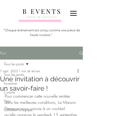
"Chaque événement est conçu comme une pièce de
haute couture."
Post
Tous les posts
7 sept. 2023
1 min de lecture
Tous les posts
Une invitation à découvrir
Incentive
un savoir-faire !
Cuisine
Pour commencer cette nouvelle rentrée 
Visio
dans les meilleures conditions, La Maison 
Demeure vous convie à un cocktail 
Cohésion d'équipe
qu’elle organise 
le vendredi 15 septembre 