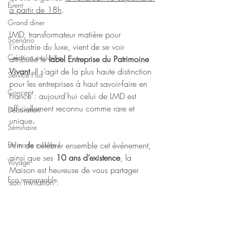
Event
à partir de 18h
.
Grand diner
LMD, transformateur matière pour 
Scénario
l’industrie du luxe, vient de se voir 
Création exclusive
attribuée le 
label Entreprise du Patrimoine 
Vivant
. Il s’agit de la plus haute distinction 
Service Plus
pour les entreprises à haut savoir-faire en 
Concept
France : aujourd’hui celui de LMD est 
officiellement reconnu comme rare et 
Décoration
unique
. 
Séminaire
En mode cuisine !
Afin de célébrer ensemble cet événement, 
ainsi que ses 
10 ans d’existence
, la 
Voyage
Maison est heureuse de vous partager 
Eco responsable
son invitation :