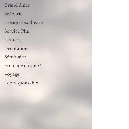
Grand diner
Scénario
Création exclusive
Service Plus
Concept
Décoration
Séminaire
En mode cuisine !
Voyage
Eco responsable