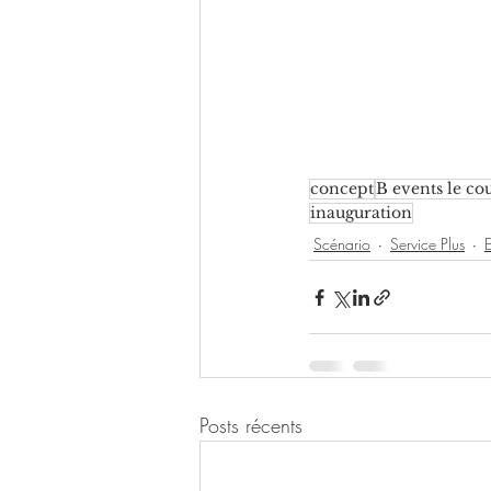
concept
B events le co
inauguration
Scénario
Service Plus
E
Posts récents