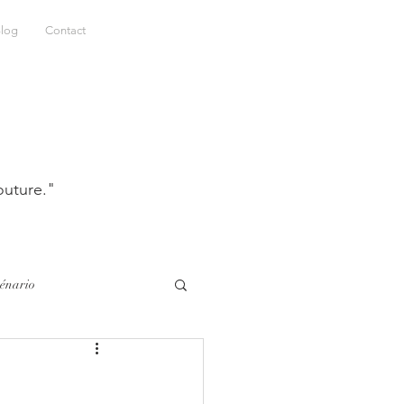
log
Contact
uture."
énario
Voyage