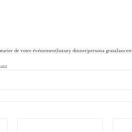
uturier de votre événement
luxury dinner
persona grata
lance
vent