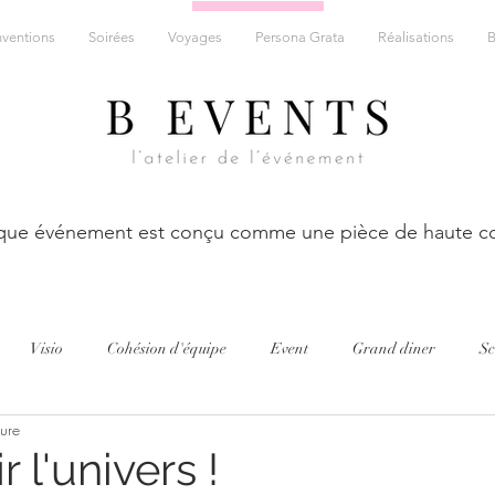
ventions
Soirées
Voyages
Persona Grata
Réalisations
B
ue événement est conçu comme une pièce de haute co
Visio
Cohésion d'équipe
Event
Grand diner
Sc
ture
Concept
Décoration
Séminaire
En mode cuisine !
 l'univers !