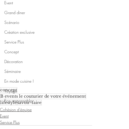
Event
Grand diner
Scénario
Création exclusive
Service Plus
Concept
Décoration
Séminaire
En mode cuisine !
concept
Voyage
B events le couturier de votre événement
Eco responsable
lifestyle
savoir-faire
Cohésion d'équipe
Event
Service Plus