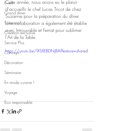
Cette année, nous avons eu le plaisir 
Event
d'accueillir le chef Lucas Tricot de chez 
Grand diner
Suzanne pour la préparation du dîner.
Scénario
Une collaboration a également été établie 
avec Introuvable et Femat pour sublimer 
Création exclusive
l'Art de la Table.
Service Plus
https://youtu.be/IXSXEBDNjBA?feature=shared
Concept
Décoration
Séminaire
En mode cuisine !
Voyage
Eco responsable