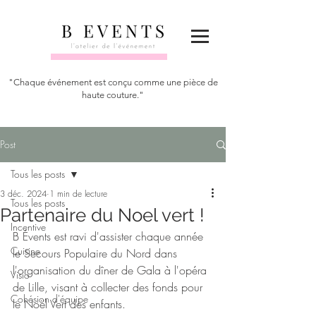
"Chaque événement est conçu comme une pièce de
haute couture."
Post
Tous les posts
3 déc. 2024
1 min de lecture
Tous les posts
Partenaire du Noel vert !
Incentive
B Évents est ravi d'assister chaque année 
Cuisine
le Secours Populaire du Nord dans 
l'organisation du dîner de Gala à l'opéra 
Visio
de Lille, visant à collecter des fonds pour 
Cohésion d'équipe
le Noël Vert des enfants.